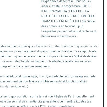
l'expérience de terrain. Pour nous y 
aider il existe le programme PACTE 
(PROGRAMME D’ACTION POUR LA 
QUALITÉ DE LA CONSTRUCTION ET LA 
TRANSITION ÉNERGÉTIQUE) qui publie 
des contenus en format E.pub. 
Lesquelles peuvent être lu directement 
depuis nos smartphones. 
n de chantier numérique « 
Pompes à chaleur géothermiques en habitat 
estination, principalement, du personnel de chantier. Ce calepin traite 
r géothermiques de puissance calorifique inférieure à 50 kW destinées 
chissement 
de l’habitat individuel.  Il traite de l’installation jusqu’au 
ffage et ne traite pas des émetteurs.
ormat éditorial numérique, 
Epub3
, est adapté pour un usage nomade 
embarquement de nombreux enrichissements et fonctionnalités 
ation dynamique, etc
.)
riser l’appropriation sur le terrain de Règles de l’art nouvellement 
otre personnel de chantier, ils présentent de manière illustre les 
n document de référence (NF DTU, Recommandations 