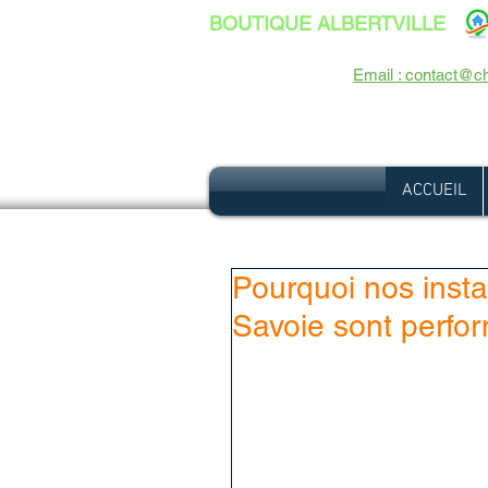
BOUTIQUE ALBERTVILLE
26, Avenue Jean Jaurès - 73200 ALB
-
Email : contact@ch
Tél :
04 79 37 35 28
-
ACCUEIL
Pourquoi nos insta
Savoie sont perfo