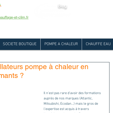
Blog
ERTVILLE
Avenue du 8 mai 
auffage-et-clim.fr
SOCIETE BOUTIQUE
POMPE A CHALEUR
CHAUFFE EAU
llateurs pompe à chaleur en
rmants ?
Il n'est pas rare d'avoir des formations 
auprès de nos marques (Atlantic, 
Mitsubishi, Ecodan...) mais le gros de 
l'expertise est acquis à travers 