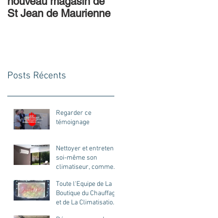
nouveau magasin de
St Jean de Maurienne
Posts Récents
Regarder ce
témoignage
Nettoyer et entretenir
soi-même son
climatiseur, comment
procéder ?
Toute l'Equipe de La
Boutique du Chauffage
et de La Climatisation
vous souhaite