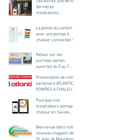
Découvrez une de nos
d'excellente
dernières
installations.
La pointe du confort
avec une pompe à
chaleur connectée !
Retour sur les
journées portes
ouvertes du 5 au 7
octobre 2017
Présentation de notre
partenaire ATLANTIC
POMPES A CHALEUR
ET CHAUDIERES
Pourquoi nos
installateurs pompe à
chaleur en Savoie
sont performants ?
Bienvenue dans notre
nouveau magasin de
St Jean de Maurienne