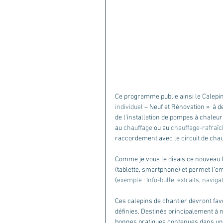
Ce programme publie ainsi le Calepi
individuel
 – Neuf et Rénovation »  à d
de l’installation de pompes à chaleu
au 
chauffage
 ou au 
chauffage-rafraî
raccordement avec le circuit de chau
Comme je vous le disais ce nouveau f
(tablette, smartphone) et permet l’
(
exemple : Info-bulle, extraits, navig
Ces calepins de chantier devront favo
définies. Destinés principalement à n
bonnes pratiques contenues dans u