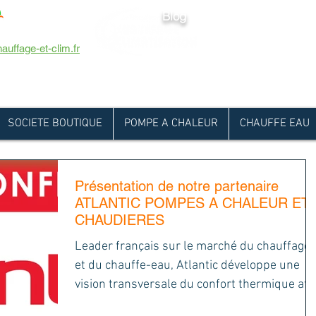
Blog
ERTVILLE
Avenue du 8 mai 
auffage-et-clim.fr
SOCIETE BOUTIQUE
POMPE A CHALEUR
CHAUFFE EAU
Présentation de notre partenaire
ATLANTIC POMPES A CHALEUR ET
CHAUDIERES
Leader français sur le marché du chauffage
et du chauffe-eau, Atlantic développe une
vision transversale du confort thermique afi
de...