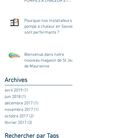
POMPES A CHALEUR ET
CHAUDIERES
Pourquoi nos installateurs
pompe à chaleur en Savoie
sont performants ?
Bienvenue dans notre
nouveau magasin de St Jean
de Maurienne
Archives
avril 2019
(1)
1 post
juin 2018
(1)
1 post
décembre 2017
(1)
1 post
novembre 2017
(1)
1 post
octobre 2017
(2)
2 posts
février 2017
(3)
3 posts
Rechercher par Tags