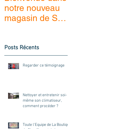
notre nouveau
magasin de St
Jean de
Maurienne
ès
Posts Récents
Regarder ce témoignage
Nettoyer et entretenir soi-
même son climatiseur,
comment procéder ?
Toute l'Equipe de La Boutique