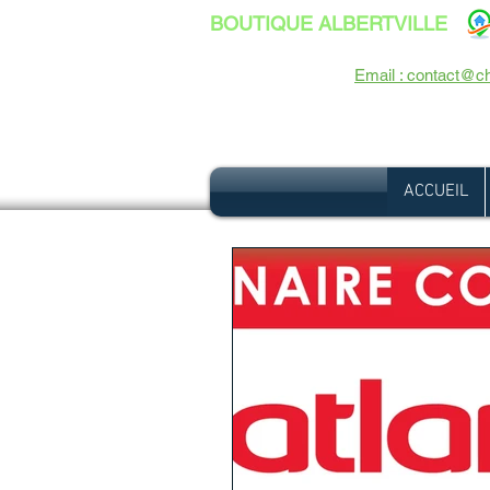
BOUTIQUE ALBERTVILLE
26, Avenue Jean Jaurès - 73200 ALB
-
Email : contact@ch
Tél :
04 79 37 35 28
-
ACCUEIL