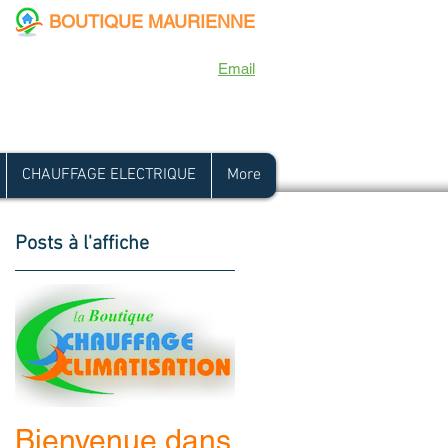
BOUTIQUE MAURIENNE
1945 - 73300 ST JEAN DE MAURIENNE
-
Tél :
04 79 59 39 15
-
Email
CHAUFFAGE ELECTRIQUE
More
Posts à l'affiche
n
Bienvenue dans