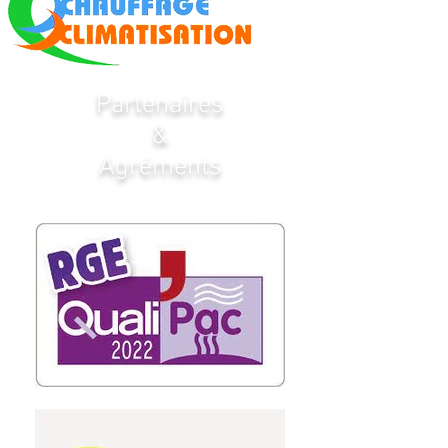
Partenaires
&
Agréments