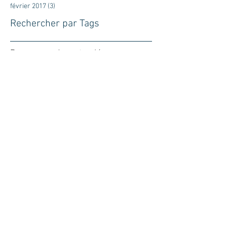
février 2017
(3)
3 posts
Rechercher par Tags
Pas encore de mots-clés.
Retrouvez-nous
Partenaires
&
Agréments